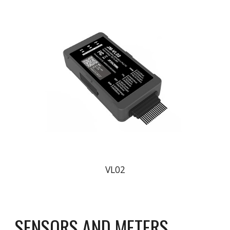
VL02
SENSORS AND METERS 