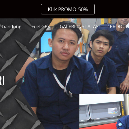
Klik PROMO 50%
ip to main content
Skip to navigat
at bandung
Fuel GPS
GALERI INSTALASI
PRODUK
RI