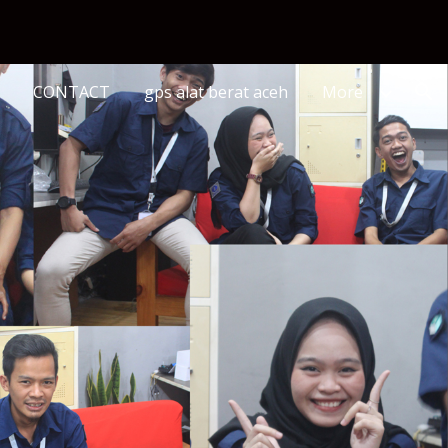
ion
CONTACT
gps alat berat aceh
More