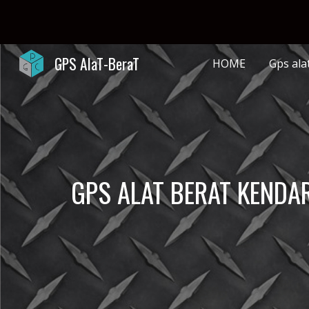
Sk
GPS AlaT-BeraT
HOME
Gps al
GPS ALAT BERAT KENDA